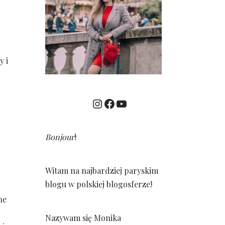
y i
Bonjour
!
Witam na najbardziej paryskim
blogu w polskiej blogosferze!
ne
Nazywam się Monika