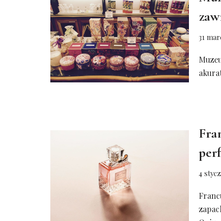
zaw
31 mar
Muzeu
akura
Fra
per
4 styc
Franc
zapach