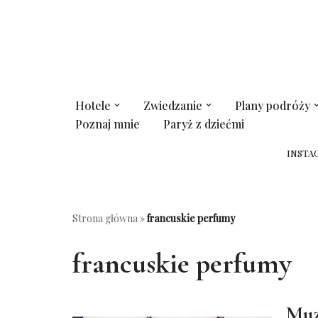
Przejdź
do
treści
Hotele
Zwiedzanie
Plany podróży
Poznaj mnie
Paryż z dziećmi
INSTA
Strona główna
»
francuskie perfumy
francuskie perfumy
Muz