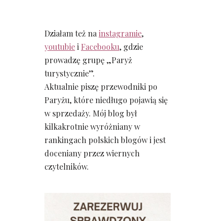
Działam też na
instagramie
,
youtubie
i
Facebooku
, gdzie
prowadzę grupę „Paryż
turystycznie”.
Aktualnie piszę przewodniki po
Paryżu, które niedługo pojawią się
w sprzedaży. Mój blog był
kilkakrotnie wyróżniany w
rankingach polskich blogów i jest
doceniany przez wiernych
czytelników.