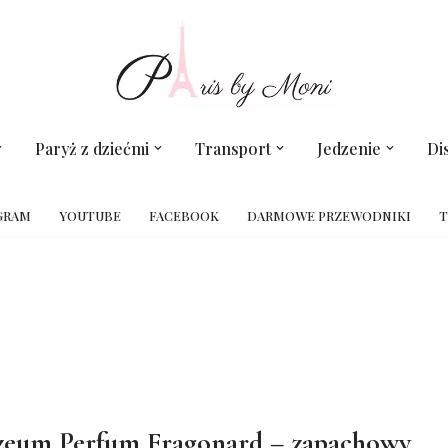
Paryż z dziećmi
Transport
Jedzenie
Di
GRAM
YOUTUBE
FACEBOOK
DARMOWE PRZEWODNIKI
T
eum Perfum Fragonard – zapachowy