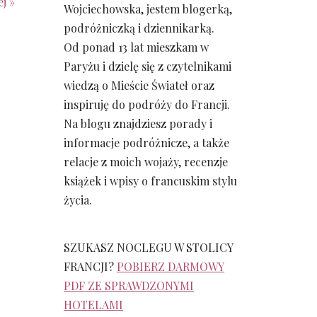
j »
Wojciechowska, jestem blogerką,
podróżniczką i dziennikarką.
Od ponad 13 lat mieszkam w
Paryżu i dzielę się z czytelnikami
wiedzą o Mieście Świateł oraz
inspiruję do podróży do Francji.
Na blogu znajdziesz porady i
informacje podróżnicze, a także
relacje z moich wojaży, recenzje
książek i wpisy o francuskim stylu
życia.
SZUKASZ NOCLEGU W STOLICY
FRANCJI?
POBIERZ DARMOWY
PDF ZE SPRAWDZONYMI
HOTELAMI