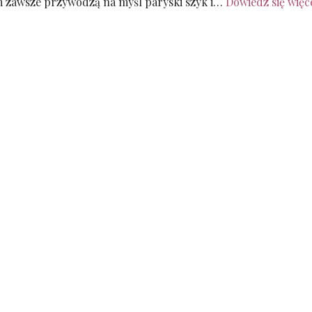
 zawsze przywodzą na myśl paryski szyk i…
Dowiedz się więce