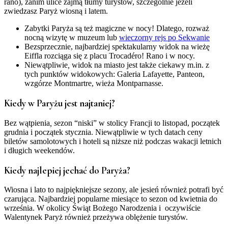
rano), zanim ulice zajmą tłumy turystów, szczególnie jeżeli
zwiedzasz Paryż wiosną i latem.
Zabytki Paryża są też magiczne w nocy! Dlatego, rozważ
nocną wizytę w muzeum lub
wieczorny rejs po Sekwanie
Bezsprzecznie, najbardziej spektakularny widok na wieżę
Eiffla rozciąga się z placu Trocadéro! Rano i w nocy.
Niewątpliwie
,
widok na miasto jest także ciekawy m.in. z
tych punktów widokowych: Galeria Lafayette, Panteon,
wzgórze Montmartre, wieża Montparnasse.
Kiedy w Paryżu jest najtaniej?
Bez wątpienia
, s
ezon “niski” w stolicy Francji to listopad, początek
grudnia i początek stycznia. Niewątpliwie w tych datach ceny
biletów samolotowych i hoteli są niższe niż podczas wakacji letnich
i długich weekendów.
Kiedy najlepiej jechać do Paryża?
Wiosna i lato to najpiękniejsze sezony, ale jesień również potrafi być
czarująca. Najbardziej popularne miesiące to sezon od kwietnia do
września. W okolicy Świąt Bożego Narodzenia i
oczywiście
Walentynek Paryż również przeżywa oblężenie turystów.