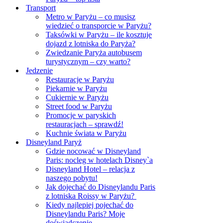
Transport
Metro w Paryżu – co musisz
wiedzieć o transporcie w Paryżu?
Taksówki w Paryżu – ile kosztuje
dojazd z lotniska do Paryża?
Zwiedzanie Paryża autobusem
turystycznym – czy warto?
Jedzenie
Restauracje w Paryżu
Piekarnie w Paryżu
Cukiernie w Paryżu
Street food w Paryżu
Promocje w paryskich
restauracjach – sprawdź!
Kuchnie świata w Paryżu
Disneyland Paryż
Gdzie nocować w Disneyland
Paris: nocleg w hotelach Disney`a
Disneyland Hotel – relacja z
naszego pobytu!
Jak dojechać do Disneylandu Paris
z lotniska Roissy w Paryżu?
Kiedy najlepiej pojechać do
Disneylandu Paris? Moje
doświadczenie