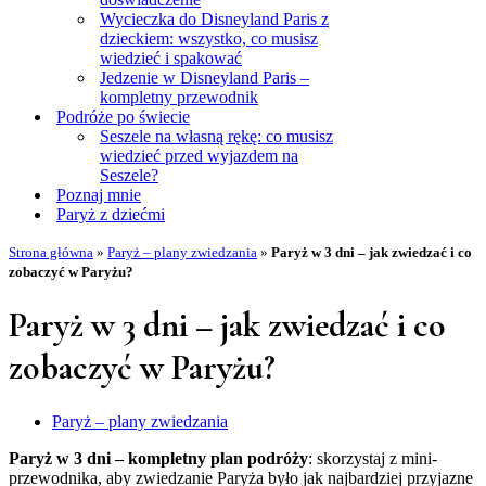
Wycieczka do Disneyland Paris z
dzieckiem: wszystko, co musisz
wiedzieć i spakować
Jedzenie w Disneyland Paris –
kompletny przewodnik
Podróże po świecie
Seszele na własną rękę: co musisz
wiedzieć przed wyjazdem na
Seszele?
Poznaj mnie
Paryż z dziećmi
Strona główna
»
Paryż – plany zwiedzania
»
Paryż w 3 dni – jak zwiedzać i co
zobaczyć w Paryżu?
Paryż w 3 dni – jak zwiedzać i co
zobaczyć w Paryżu?
Paryż – plany zwiedzania
Paryż w 3 dni – kompletny plan podróży
: skorzystaj z mini-
przewodnika, aby zwiedzanie Paryża było jak najbardziej przyjazne