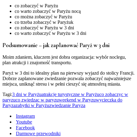
co zobaczyć w Paryżu
co warto zobaczyć w Paryżu nocą
co można zobaczyć w Paryżu
co trzeba zobaczyć w Paryżuk
co zobaczyć w Paryżu w 3 dni
co warto zobaczyć w Paryżu w 3 dni
Podsumowanie – jak zaplanować Paryż w 3 dni
Moim zdaniem, kluczem jest dobra organizacja: wybór noclegu,
plan atrakcji i znajomość transportu.
Paryż w 3 dni to idealny plan na pierwszy wyjazd do stolicy Francji.
Dobrze zaplanowane zwiedzanie pozwala zobaczyć najważniejsze
miejsca, uniknąć stresu i w pełni cieszyć się atmosferą miasta.
Tagi:
3 dni w Paryżu
atrakcje turystyczne w Paryżu
co zobaczyc w
paryzu
co zwiedzac w paryzu
weekend w Paryzu
wycieczka do
Paryza
zabytki w Paryżu
zwiedzanie Paryza
Instagram
Youtube
Facebook
Darmowe przewodniki