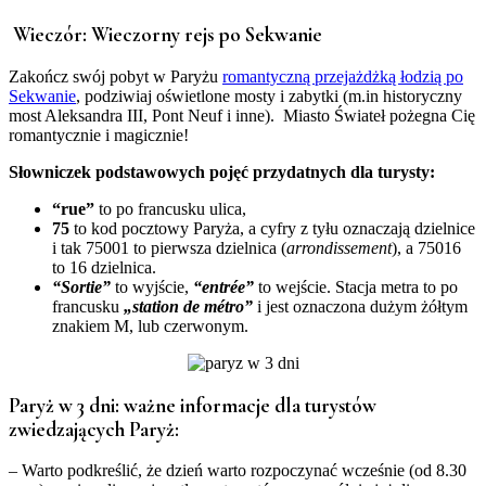
Wieczór: Wieczorny rejs po Sekwanie
Zakończ swój pobyt w Paryżu
romantyczną przejażdżką łodzią po
Sekwanie
, podziwiaj oświetlone mosty i zabytki (m.in historyczny
most Aleksandra III, Pont Neuf i inne). Miasto Świateł pożegna Cię
romantycznie i magicznie!
Słowniczek podstawowych pojęć przydatnych dla turysty:
“rue”
to po francusku ulica,
75
to kod pocztowy Paryża, a cyfry z tyłu oznaczają dzielnice
i tak 75001 to pierwsza dzielnica (
arrondissement
), a 75016
to 16 dzielnica.
“Sortie”
to wyjście,
“entr
é
e”
to wejście. Stacja metra to po
francusku
„station de m
é
tro”
i jest oznaczona dużym żółtym
znakiem M, lub czerwonym.
Paryż w 3 dni: ważne informacje dla turystów
zwiedzających Paryż:
– Warto podkreślić, że dzień warto rozpoczynać wcześnie (od 8.30