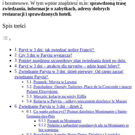
i bezstresowe. W tym wpisie znajdziesz m.in:
sprawdzoną trasę
zwiedzania, informacje o zabytkach, adresy dobrych
restauracji i sprawdzonych hoteli.
Spis treści
Paryż w 3 dni: jak zwiedzać stolicę Francji?
Czy 3 dni w Paryżu wystarczą?
Poniżej znajdziesz szczegółowy plan zwiedzania dzień po dniu.
Paryż w 3 dni – atrakcje dla turystów – gdzie kupić bilety?
Zwiedzanie Paryża w 3 dni: dzień pierwszy Od czego zacząć
zwiedzanie Paryża?
Poranek: Wizyta w Luwrze
Popołudnie: Ogrody Tuileries, Place de la Concorde i spacer
Polami Elizejskimi
Wieczór: kolacje na wieży Eiffla
Kolacja w Paryżu – odkryj wieczorem dzielnicę le Marais
Zwiedzanie Paryża w 3 dni – dzień 2
Co warto zobaczyć? Poznaj dzielnice Montmartre i Saint-
Germain-des-Prés
Poranek na Montmartre
Niektóre z najbardziej popularnych ulic na Montmartre to
bez wątpienia:
Popołudnie: katedra Notre Dame, Dzielnica Łacińska