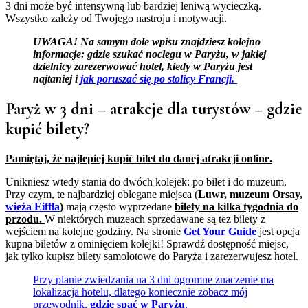
3 dni może być intensywną lub bardziej leniwą wycieczką.
Wszystko zależy od Twojego nastroju i motywacji.
UWAGA! Na samym dole wpisu znajdziesz kolejno
informacje: gdzie szukać noclegu w Paryżu, w jakiej
dzielnicy zarezerwować hotel, kiedy w Paryżu jest
najtaniej i
jak poruszać się po stolicy Francji.
Paryż w 3 dni – atrakcje dla turystów – gdzie
kupić bilety?
Pamiętaj, że najlepiej kupić bilet do danej atrakcji online.
Unikniesz wtedy stania do dwóch kolejek: po bilet i do muzeum.
Przy czym, te najbardziej oblegane miejsca (
Luwr, muzeum Orsay,
wieża Eiffla
)
mają często wyprzedane
bilety na kilka tygodnia do
przodu.
W niektórych muzeach sprzedawane są tez bilety z
wejściem na kolejne godziny. Na stronie
Get Your Guide
jest opcja
kupna biletów z ominięciem kolejki! Sprawdź dostępność miejsc,
jak tylko kupisz bilety samolotowe do Paryża i zarezerwujesz hotel.
Przy planie zwiedzania na 3 dni ogromne znaczenie ma
lokalizacja hotelu, dlatego koniecznie zobacz mój
przewodnik,
gdzie spać w Paryżu
.