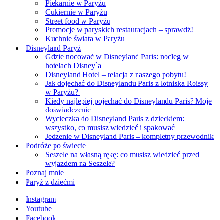
Piekarnie w Paryżu
Cukiernie w Paryżu
Street food w Paryżu
Promocje w paryskich restauracjach – sprawdź!
Kuchnie świata w Paryżu
Disneyland Paryż
Gdzie nocować w Disneyland Paris: nocleg w
hotelach Disney`a
Disneyland Hotel – relacja z naszego pobytu!
Jak dojechać do Disneylandu Paris z lotniska Roissy
w Paryżu?
Kiedy najlepiej pojechać do Disneylandu Paris? Moje
doświadczenie
Wycieczka do Disneyland Paris z dzieckiem:
wszystko, co musisz wiedzieć i spakować
Jedzenie w Disneyland Paris – kompletny przewodnik
Podróże po świecie
Seszele na własną rękę: co musisz wiedzieć przed
wyjazdem na Seszele?
Poznaj mnie
Paryż z dziećmi
Instagram
Youtube
Facebook