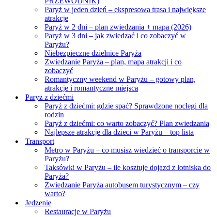
PRZEWODNIK)
Paryż w jeden dzień – ekspresowa trasa i największe
atrakcje
Paryż w 2 dni – plan zwiedzania + mapa (2026)
Paryż w 3 dni – jak zwiedzać i co zobaczyć w
Paryżu?
Niebezpieczne dzielnice Paryża
Zwiedzanie Paryża – plan, mapa atrakcji i co
zobaczyć
Romantyczny weekend w Paryżu – gotowy plan,
atrakcje i romantyczne miejsca
Paryż z dziećmi
Paryż z dziećmi: gdzie spać? Sprawdzone noclegi dla
rodzin
Paryż z dziećmi: co warto zobaczyć? Plan zwiedzania
Najlepsze atrakcje dla dzieci w Paryżu – top lista
Transport
Metro w Paryżu – co musisz wiedzieć o transporcie w
Paryżu?
Taksówki w Paryżu – ile kosztuje dojazd z lotniska do
Paryża?
Zwiedzanie Paryża autobusem turystycznym – czy
warto?
Jedzenie
Restauracje w Paryżu