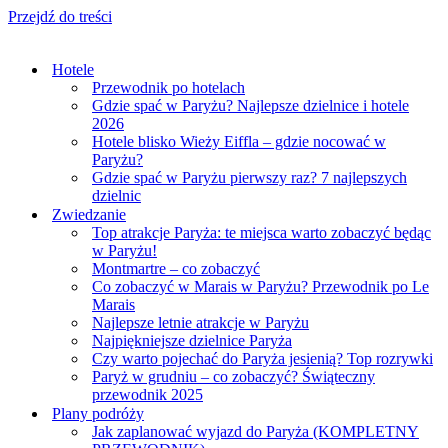
Przejdź do treści
Hotele
Przewodnik po hotelach
Gdzie spać w Paryżu? Najlepsze dzielnice i hotele
2026
Hotele blisko Wieży Eiffla – gdzie nocować w
Paryżu?
Gdzie spać w Paryżu pierwszy raz? 7 najlepszych
dzielnic
Zwiedzanie
Top atrakcje Paryża: te miejsca warto zobaczyć będąc
w Paryżu!
Montmartre – co zobaczyć
Co zobaczyć w Marais w Paryżu? Przewodnik po Le
Marais
Najlepsze letnie atrakcje w Paryżu
Najpiękniejsze dzielnice Paryża
Czy warto pojechać do Paryża jesienią? Top rozrywki
Paryż w grudniu – co zobaczyć? Świąteczny
przewodnik 2025
Plany podróży
Jak zaplanować wyjazd do Paryża (KOMPLETNY