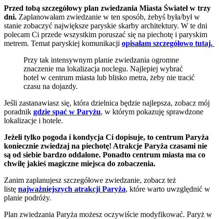
Przed tobą szczegółowy plan zwiedzania Miasta Świateł w trzy
dni.
Zaplanowałam zwiedzanie w ten sposób, żebyś była/był w
stanie zobaczyć największe paryskie skarby architektury. W te dni
polecam Ci przede wszystkim poruszać się na piechotę i paryskim
metrem. Temat paryskiej komunikacji
opisałam szczegółowo tutaj.
Przy tak intensywnym planie zwiedzania ogromne
znaczenie ma lokalizacja noclegu. Najlepiej wybrać
hotel w centrum miasta lub blisko metra, żeby nie tracić
czasu na dojazdy.
Jeśli zastanawiasz się, która dzielnica będzie najlepsza, zobacz mój
poradnik
gdzie spać w Paryżu
,
w którym pokazuję sprawdzone
lokalizacje i hotele.
Jeżeli tylko pogoda i kondycja Ci dopisuje, to centrum Paryża
koniecznie zwiedzaj na piechotę! Atrakcje Paryża czasami nie
są od siebie bardzo oddalone. Ponadto centrum miasta ma co
chwilę jakieś magiczne miejsca do zobaczenia.
Zanim zaplanujesz szczegółowe zwiedzanie, zobacz też
listę
najważniejszych atrakcji Paryża
,
które warto uwzględnić w
planie podróży.
Plan zwiedzania Paryża możesz oczywiście modyfikować. Paryż w