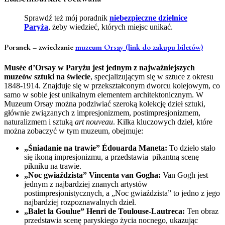
Sprawdź też mój poradnik
niebezpieczne dzielnice
Paryża
, żeby wiedzieć, których miejsc unikać.
Poranek – zwiedzanie
muzeum Orsay
(link do zakupu biletów)
Musée d’Orsay w Paryżu jest jednym z najważniejszych
muzeów sztuki na świecie
, specjalizującym się w sztuce z okresu
1848-1914. Znajduje się w przekształconym dworcu kolejowym, co
samo w sobie jest unikalnym elementem architektonicznym. W
Muzeum Orsay można podziwiać szeroką kolekcję dzieł sztuki,
głównie związanych z impresjonizmem, postimpresjonizmem,
naturalizmem i sztuką
art nouveau
. Kilka kluczowych dzieł, które
można zobaczyć w tym muzeum, obejmuje:
„Śniadanie na trawie” Édouarda Maneta:
To dzieło stało
się ikoną impresjonizmu, a przedstawia
pikantną scenę
pikniku na trawie.
„Noc gwiaździsta” Vincenta van Gogha:
Van Gogh jest
jednym z najbardziej znanych artystów
postimpresjonistycznych, a „Noc gwiaździsta” to jedno z jego
najbardziej rozpoznawalnych dzieł.
„Balet la Goulue” Henri de Toulouse-Lautreca:
Ten obraz
przedstawia scenę paryskiego życia nocnego, ukazując