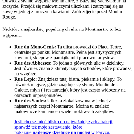
Odwiedź słynne wzgórze Montmartre, z Bazyliką Sacré-Cœur na
szczycie. Przejdź się malowniczymi uliczkami i zatrzymaj się na
kawę w jednej z uroczych kawiarni. Zrób zdjęcie przed Moulin
Rouge.
Niektóre z najbardziej popularnych ulic na Montmartre to bez
wątpienia:
Rue du Mont-Cenis:
Ta ulica prowadzi do Placu Tertre,
centralnego punktu Montmartre. Pełna jest artystycznych
kawiarni, sklepów z pamiątkami i pracowni artystów.
Rue des Abbesses:
To jedna z głównych ulic w dzielnicy.
Jest również znana z klimatycznych schodów, które prowadzą
na wzgórze.
Rue Lepic:
Znajdziesz tutaj bistra, piekarnie i sklepy. To
również miejsce, gdzie znajduje się słynny Moulin de la
Galette, młyn ( i restauracja), który jest często widoczny na
obrazach impresjonistów.
Rue des Saules:
Uliczka zlokalizowana w jednej z
najstarszych części Montmartre. Można tu znaleźć
malownicze kamienice i wiele urokliwych zakątków.
Jeśli chcesz mieć blisko do najważniejszych atrakcji,
sprawdź też moje zestawienie, które
pokazuje
najlepsze dzielnice na nocleg
w Paryżu.