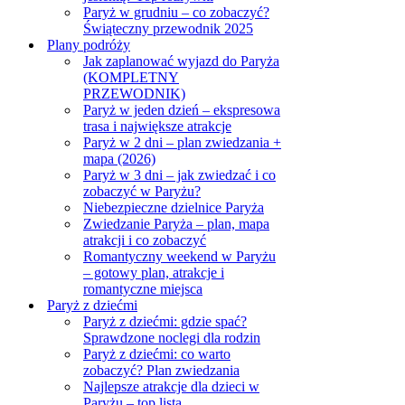
Paryż w grudniu – co zobaczyć?
Świąteczny przewodnik 2025
Plany podróży
Jak zaplanować wyjazd do Paryża
(KOMPLETNY
PRZEWODNIK)
Paryż w jeden dzień – ekspresowa
trasa i największe atrakcje
Paryż w 2 dni – plan zwiedzania +
mapa (2026)
Paryż w 3 dni – jak zwiedzać i co
zobaczyć w Paryżu?
Niebezpieczne dzielnice Paryża
Zwiedzanie Paryża – plan, mapa
atrakcji i co zobaczyć
Romantyczny weekend w Paryżu
– gotowy plan, atrakcje i
romantyczne miejsca
Paryż z dziećmi
Paryż z dziećmi: gdzie spać?
Sprawdzone noclegi dla rodzin
Paryż z dziećmi: co warto
zobaczyć? Plan zwiedzania
Najlepsze atrakcje dla dzieci w
Paryżu – top lista