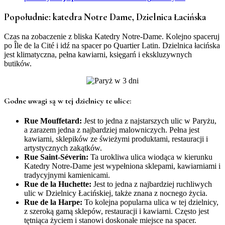
Popołudnie: katedra Notre Dame, Dzielnica Łacińska
Czas na zobaczenie z bliska Katedry Notre-Dame. Kolejno spaceruj
po Île de la Cité i
idź na spacer po Quartier Latin. Dzielnica łacińska
jest klimatyczna, pełna kawiarni, księgarń i ekskluzywnych
butików.
Godne uwagi są w tej dzielnicy te ulice:
Rue Mouffetard:
Jest to jedna z najstarszych ulic w Paryżu,
a zarazem jedna z najbardziej malowniczych. Pełna jest
kawiarni, sklepików ze świeżymi produktami, restauracji i
artystycznych zakątków.
Rue Saint-Séverin:
Ta urokliwa ulica wiodąca w kierunku
Katedry Notre-Dame jest wypełniona sklepami, kawiarniami i
tradycyjnymi kamienicami.
Rue de la Huchette:
Jest to jedna z najbardziej ruchliwych
ulic w Dzielnicy Łacińskiej, także znana z nocnego życia.
Rue de la Harpe:
To kolejna popularna ulica w tej dzielnicy,
z szeroką gamą sklepów, restauracji i kawiarni. Często jest
tętniąca życiem i stanowi doskonałe miejsce na spacer.