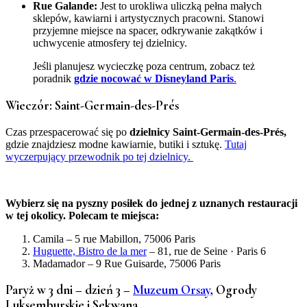
Rue Galande:
Jest to urokliwa uliczką pełna małych
sklepów, kawiarni i artystycznych pracowni. Stanowi
przyjemne miejsce na spacer, odkrywanie zakątków i
uchwycenie atmosfery tej dzielnicy.
Jeśli planujesz wycieczkę poza centrum, zobacz też
poradnik
gdzie nocować w Disneyland Paris
.
Wieczór: Saint-Germain-des-Prés
Czas przespacerować się po
dzielnicy Saint-Germain-des-Prés,
gdzie znajdziesz modne kawiarnie, butiki i sztukę.
Tutaj
wyczerpujący przewodnik po tej dzielnicy.
Wybierz się na pyszny posiłek do jednej z uznanych restauracji
w tej okolicy. Polecam te miejsca:
Camila – 5 rue Mabillon, 75006 Paris
Huguette, Bistro de la mer
– 81, rue de Seine · Paris 6
Madamador – 9 Rue Guisarde, 75006 Paris
Paryż w 3 dni – dzień 3 –
Muzeum Orsay
, Ogrody
Luksemburskie i Sekwana