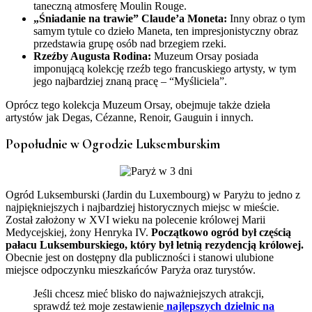
taneczną atmosferę Moulin Rouge.
„Śniadanie na trawie” Claude’a Moneta:
Inny obraz o tym
samym tytule co dzieło Maneta, ten impresjonistyczny obraz
przedstawia grupę osób nad brzegiem rzeki.
Rzeźby Augusta Rodina:
Muzeum Orsay posiada
imponującą kolekcję rzeźb tego francuskiego artysty, w tym
jego najbardziej znaną pracę – “Myśliciela”.
Oprócz tego kolekcja Muzeum Orsay, obejmuje także dzieła
artystów jak Degas, Cézanne, Renoir, Gauguin i innych.
Popołudnie w Ogrodzie Luksemburskim
Ogród Luksemburski (Jardin du Luxembourg) w Paryżu to jedno z
najpiękniejszych i najbardziej historycznych miejsc w mieście.
Został założony w XVI wieku na polecenie królowej Marii
Medycejskiej, żony Henryka IV.
Początkowo ogród był częścią
pałacu Luksemburskiego, który był letnią rezydencją królowej.
Obecnie jest on dostępny dla publiczności i stanowi ulubione
miejsce odpoczynku mieszkańców Paryża oraz turystów.
Jeśli chcesz mieć blisko do najważniejszych atrakcji,
sprawdź też moje zestawienie
najlepszych dzielnic na