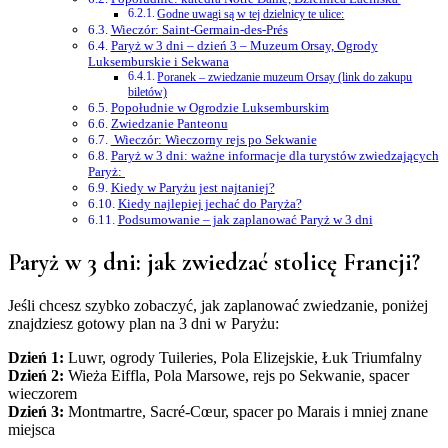
Godne uwagi są w tej dzielnicy te ulice:
Wieczór: Saint-Germain-des-Prés
Paryż w 3 dni – dzień 3 – Muzeum Orsay, Ogrody
Luksemburskie i Sekwana
Poranek – zwiedzanie muzeum Orsay (link do zakupu
biletów)
Popołudnie w Ogrodzie Luksemburskim
Zwiedzanie Panteonu
Wieczór: Wieczorny rejs po Sekwanie
Paryż w 3 dni: ważne informacje dla turystów zwiedzających
Paryż:
Kiedy w Paryżu jest najtaniej?
Kiedy najlepiej jechać do Paryża?
Podsumowanie – jak zaplanować Paryż w 3 dni
Paryż w 3 dni: jak zwiedzać stolicę Francji?
Jeśli chcesz szybko zobaczyć, jak zaplanować zwiedzanie, poniżej
znajdziesz gotowy plan na 3 dni w Paryżu:
Dzień 1:
Luwr, ogrody Tuileries, Pola Elizejskie, Łuk Triumfalny
Dzień 2:
Wieża Eiffla, Pola Marsowe, rejs po Sekwanie, spacer
wieczorem
Dzień 3:
Montmartre, Sacré-Cœur, spacer po Marais i mniej znane
miejsca