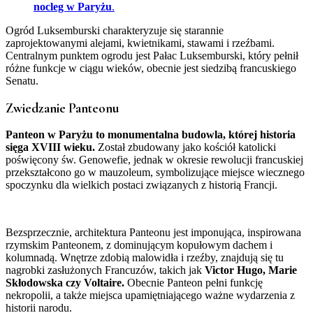
nocleg w Paryżu
.
Ogród Luksemburski charakteryzuje się starannie
zaprojektowanymi alejami, kwietnikami, stawami i rzeźbami.
Centralnym punktem ogrodu jest Pałac Luksemburski, który pełnił
różne funkcje w ciągu wieków, obecnie jest siedzibą francuskiego
Senatu.
Zwiedzanie Panteonu
Panteon w Paryżu to monumentalna budowla, której historia
sięga XVIII wieku.
Został zbudowany jako kościół katolicki
poświęcony św. Genowefie, jednak w okresie rewolucji francuskiej
przekształcono go w mauzoleum, symbolizujące miejsce wiecznego
spoczynku dla wielkich postaci związanych z historią Francji.
Bezsprzecznie, architektura Panteonu jest imponująca, inspirowana
rzymskim Panteonem, z dominującym kopułowym dachem i
kolumnadą. Wnętrze zdobią malowidła i rzeźby, znajdują się tu
nagrobki zasłużonych Francuzów, takich jak
Victor Hugo, Marie
Skłodowska czy Voltaire.
Obecnie Panteon pełni funkcję
nekropolii, a także miejsca upamiętniającego ważne wydarzenia z
historii narodu.