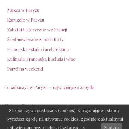
Muzea w Paryżu
Karuzele w Paryżu
Zabytki historyczne we Francji
Średniowieczne zamki i forty
Francuska sztuka i architektura
Kulinaria: Francuska kuchnia i wino
Paryż na weekend
Co zobaczyć w Paryżu – najważniejsze zabytki
Metro w
Paryżu - ceny - 2025 rok
Strona używa ciasteczek (cookies). Korzystając ze strony
wyrażasz zgodę na używanie cookies, zgodnie z aktualnymi
ustawieniami przeglądarki.Czytaj więcej.
Neve
| Powered by
WordPress
Zamknij