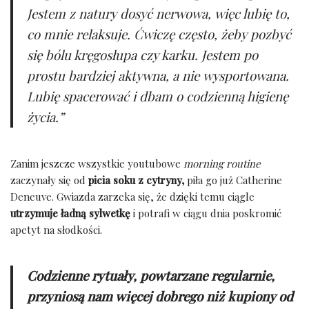
Jestem z natury dosyć nerwowa, więc lubię to,
co mnie relaksuje. Ćwiczę często, żeby pozbyć
się bólu kręgosłupa czy karku.
Jestem po
prostu bardziej aktywna, a nie wysportowana.
Lubię spacerować i dbam o codzienną higienę
życia
.”
Zanim jeszcze wszystkie youtubowe
morning routine
zaczynały się od
picia soku z cytryny,
piła go już Catherine
Deneuve. Gwiazda zarzeka się, że dzięki temu ciągle
utrzymuje ładną sylwetkę
i potrafi w ciągu dnia poskromić
apetyt na słodkości.
Codzienne rytuały, powtarzane regularnie,
przyniosą nam więcej dobrego niż kupiony od