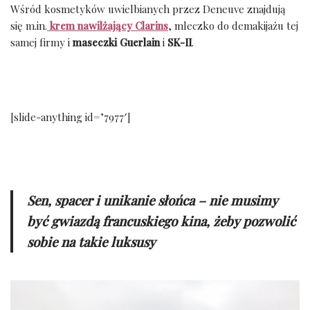
Wśród kosmetyków uwielbianych przez Deneuve znajdują
się m.in.
krem nawilżający Clarins
, mleczko do demakijażu tej
samej firmy i
maseczki Guerlain
i
SK-II
.
[slide-anything id=’7977′]
Sen, spacer i unikanie słońca – nie musimy
być gwiazdą francuskiego kina, żeby pozwolić
sobie na takie luksusy