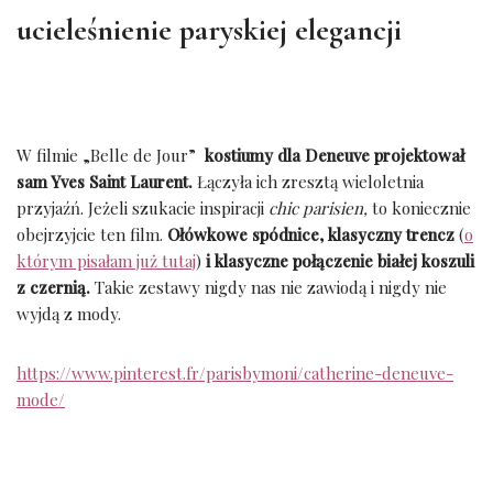
ucieleśnienie paryskiej elegancji
W filmie „Belle de Jour”
kostiumy dla Deneuve projektował
sam Yves Saint Laurent.
Łączyła ich zresztą wieloletnia
przyjaźń. Jeżeli szukacie inspiracji
chic
parisien
,
to koniecznie
obejrzyjcie ten film.
Ołówkowe spódnice, klasyczny trencz
(
o
którym pisałam już tutaj
)
i klasyczne połączenie białej koszuli
z czernią.
Takie zestawy nigdy nas nie zawiodą i nigdy nie
wyjdą z mody.
https://www.pinterest.fr/parisbymoni/catherine-deneuve-
mode/