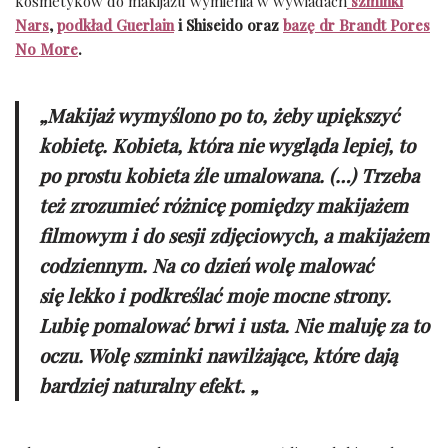
kosmetyków do makijażu wymienia w wywiadach
szminki
Nars
,
podkład Guerlain
i Shiseido oraz
bazę dr Brandt Pores
No More
.
„Makijaż wymyślono po to, żeby upiększyć
kobietę. Kobieta, która nie wygląda lepiej, to
po prostu kobieta źle umalowana. (…) Trzeba
też zrozumieć różnicę pomiędzy makijażem
filmowym i do sesji zdjęciowych, a makijażem
codziennym. Na co dzień wolę malować
się lekko i podkreślać moje mocne strony.
Lubię pomalować brwi i usta. Nie maluję za to
oczu. Wolę szminki nawilżające, które dają
bardziej naturalny efekt. „