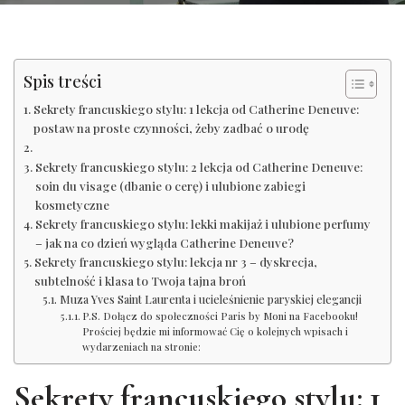
Spis treści
Sekrety francuskiego stylu: 1 lekcja od Catherine Deneuve:
postaw na proste czynności, żeby zadbać o urodę
Sekrety francuskiego stylu: 2 lekcja od Catherine Deneuve:
soin du visage (dbanie o cerę) i ulubione zabiegi
kosmetyczne
Sekrety francuskiego stylu: lekki makijaż i ulubione perfumy
– jak na co dzień wygląda Catherine Deneuve?
Sekrety francuskiego stylu: lekcja nr 3 – dyskrecja,
subtelność i klasa to Twoja tajna broń
Muza Yves Saint Laurenta i ucieleśnienie paryskiej elegancji
P.S. Dołącz do społeczności Paris by Moni na Facebooku!
Prościej będzie mi informować Cię o kolejnych wpisach i
wydarzeniach na stronie:
Sekrety francuskiego stylu: 1