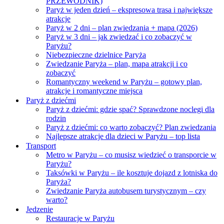
PRZEWODNIK)
Paryż w jeden dzień – ekspresowa trasa i największe
atrakcje
Paryż w 2 dni – plan zwiedzania + mapa (2026)
Paryż w 3 dni – jak zwiedzać i co zobaczyć w
Paryżu?
Niebezpieczne dzielnice Paryża
Zwiedzanie Paryża – plan, mapa atrakcji i co
zobaczyć
Romantyczny weekend w Paryżu – gotowy plan,
atrakcje i romantyczne miejsca
Paryż z dziećmi
Paryż z dziećmi: gdzie spać? Sprawdzone noclegi dla
rodzin
Paryż z dziećmi: co warto zobaczyć? Plan zwiedzania
Najlepsze atrakcje dla dzieci w Paryżu – top lista
Transport
Metro w Paryżu – co musisz wiedzieć o transporcie w
Paryżu?
Taksówki w Paryżu – ile kosztuje dojazd z lotniska do
Paryża?
Zwiedzanie Paryża autobusem turystycznym – czy
warto?
Jedzenie
Restauracje w Paryżu