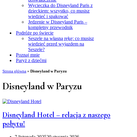
Wycieczka do Disneyland Paris z
dzieckiem: wszystko, co musisz
wiedzieć i spakować
Jedzenie w Disneyland Paris –
kompletny przewodnik
Podróże po świecie
Seszele na własną rękę: co musisz
wiedzieć przed wyjazdem na
Seszele?
Poznaj mnie
Paryż z dziećmi
Strona główna
»
Disneyland w Paryzu
Disneyland w Paryzu
Disneyland Hotel – relacja z naszego
pobytu!
7 listopada 2025
20 stycznia 2026