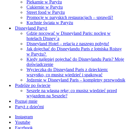
Piekarnie w Paryżu
Cukiernie w Paryżu
Street food w Paryżu
Promocje w paryskich restauracjach – sprawdź!
Kuchnie świata w Paryżu
Disneyland Paryż
Gdzie nocować w Disneyland Paris: nocleg w
hotelach Disney`a
Disneyland Hotel – relacja z naszego pobytu!
Jak dojechać do Disneylandu Paris z lotniska Roissy
w Paryżu?
Kiedy najlepiej pojechać do Disneylandu Paris? Moje
doświadczenie
Wycieczka do Disneyland Paris z dzieckiem:
wszystko, co musisz wiedzieć i spakować
Jedzenie w Disneyland Paris – kompletny przewodnik
Podróże po świecie
Seszele na własną rękę: co musisz wiedzieć przed
wyjazdem na Seszele?
Poznaj mnie
Paryż z dziećmi
Instagram
Youtube
Facebook