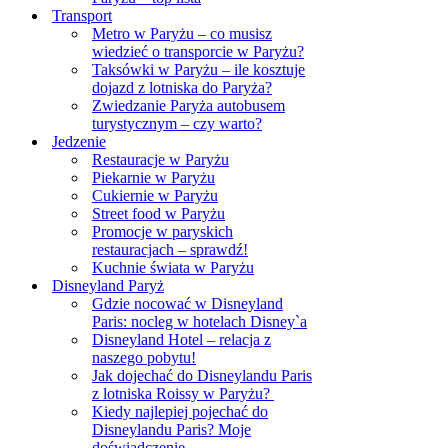
Transport
Metro w Paryżu – co musisz
wiedzieć o transporcie w Paryżu?
Taksówki w Paryżu – ile kosztuje
dojazd z lotniska do Paryża?
Zwiedzanie Paryża autobusem
turystycznym – czy warto?
Jedzenie
Restauracje w Paryżu
Piekarnie w Paryżu
Cukiernie w Paryżu
Street food w Paryżu
Promocje w paryskich
restauracjach – sprawdź!
Kuchnie świata w Paryżu
Disneyland Paryż
Gdzie nocować w Disneyland
Paris: nocleg w hotelach Disney`a
Disneyland Hotel – relacja z
naszego pobytu!
Jak dojechać do Disneylandu Paris
z lotniska Roissy w Paryżu?
Kiedy najlepiej pojechać do
Disneylandu Paris? Moje
doświadczenie