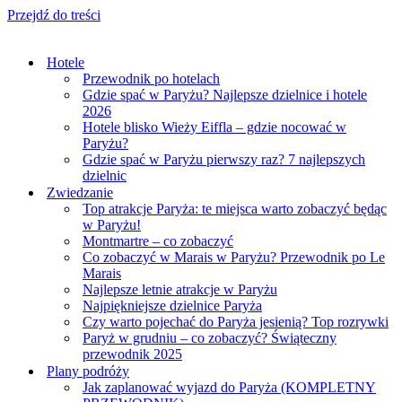
Przejdź do treści
Hotele
Przewodnik po hotelach
Gdzie spać w Paryżu? Najlepsze dzielnice i hotele
2026
Hotele blisko Wieży Eiffla – gdzie nocować w
Paryżu?
Gdzie spać w Paryżu pierwszy raz? 7 najlepszych
dzielnic
Zwiedzanie
Top atrakcje Paryża: te miejsca warto zobaczyć będąc
w Paryżu!
Montmartre – co zobaczyć
Co zobaczyć w Marais w Paryżu? Przewodnik po Le
Marais
Najlepsze letnie atrakcje w Paryżu
Najpiękniejsze dzielnice Paryża
Czy warto pojechać do Paryża jesienią? Top rozrywki
Paryż w grudniu – co zobaczyć? Świąteczny
przewodnik 2025
Plany podróży
Jak zaplanować wyjazd do Paryża (KOMPLETNY