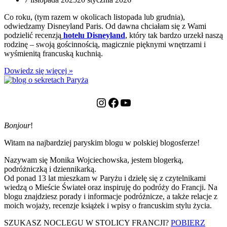
Co roku, (tym razem w okolicach listopada lub grudnia),
odwiedzamy Disneyland Paris. Od dawna chciałam się z Wami
podzielić recenzją
hotelu Disneyland
, który tak bardzo urzekł naszą
rodzinę – swoją gościnnością, magicznie pięknymi wnętrzami i
wyśmienitą francuską kuchnią.
Disneyland
Dowiedz się więcej »
Hotel
–
relacja
Instagram
Facebook
YouTube
z
naszego
pobytu!
Bonjour
!
Witam na najbardziej paryskim blogu w polskiej blogosferze!
Nazywam się Monika Wojciechowska, jestem blogerką,
podróżniczką i dziennikarką.
Od ponad 13 lat mieszkam w Paryżu i dzielę się z czytelnikami
wiedzą o Mieście Świateł oraz inspiruję do podróży do Francji. Na
blogu znajdziesz porady i informacje podróżnicze, a także relacje z
moich wojaży, recenzje książek i wpisy o francuskim stylu życia.
SZUKASZ NOCLEGU W STOLICY FRANCJI?
POBIERZ