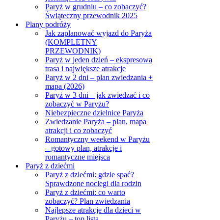
Paryż w grudniu – co zobaczyć?
Świąteczny przewodnik 2025
Plany podróży
Jak zaplanować wyjazd do Paryża
(KOMPLETNY
PRZEWODNIK)
Paryż w jeden dzień – ekspresowa
trasa i największe atrakcje
Paryż w 2 dni – plan zwiedzania +
mapa (2026)
Paryż w 3 dni – jak zwiedzać i co
zobaczyć w Paryżu?
Niebezpieczne dzielnice Paryża
Zwiedzanie Paryża – plan, mapa
atrakcji i co zobaczyć
Romantyczny weekend w Paryżu
– gotowy plan, atrakcje i
romantyczne miejsca
Paryż z dziećmi
Paryż z dziećmi: gdzie spać?
Sprawdzone noclegi dla rodzin
Paryż z dziećmi: co warto
zobaczyć? Plan zwiedzania
Najlepsze atrakcje dla dzieci w
Paryżu – top lista