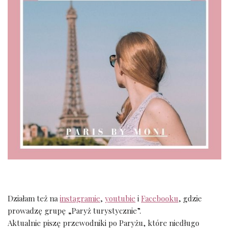
Działam też na
instagramie
,
youtubie
i
Facebooku
, gdzie
prowadzę grupę „Paryż turystycznie”.
Aktualnie piszę przewodniki po Paryżu, które niedługo