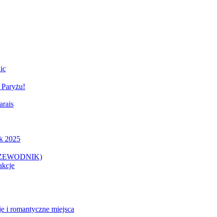
ic
 Paryżu!
rais
ik 2025
PRZEWODNIK)
akcje
e i romantyczne miejsca