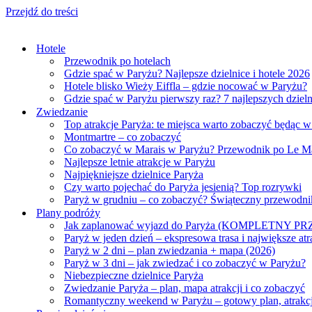
Przejdź do treści
Hotele
Przewodnik po hotelach
Gdzie spać w Paryżu? Najlepsze dzielnice i hotele 2026
Hotele blisko Wieży Eiffla – gdzie nocować w Paryżu?
Gdzie spać w Paryżu pierwszy raz? 7 najlepszych dzieln
Zwiedzanie
Top atrakcje Paryża: te miejsca warto zobaczyć będąc w
Montmartre – co zobaczyć
Co zobaczyć w Marais w Paryżu? Przewodnik po Le Ma
Najlepsze letnie atrakcje w Paryżu
Najpiękniejsze dzielnice Paryża
Czy warto pojechać do Paryża jesienią? Top rozrywki
Paryż w grudniu – co zobaczyć? Świąteczny przewodn
Plany podróży
Jak zaplanować wyjazd do Paryża (KOMPLETNY 
Paryż w jeden dzień – ekspresowa trasa i największe atr
Paryż w 2 dni – plan zwiedzania + mapa (2026)
Paryż w 3 dni – jak zwiedzać i co zobaczyć w Paryżu?
Niebezpieczne dzielnice Paryża
Zwiedzanie Paryża – plan, mapa atrakcji i co zobaczyć
Romantyczny weekend w Paryżu – gotowy plan, atrakcj