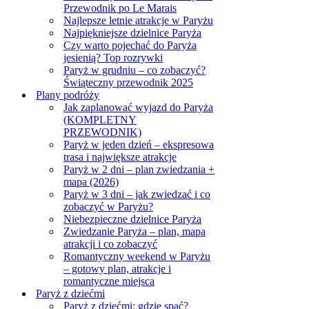
Przewodnik po Le Marais
Najlepsze letnie atrakcje w Paryżu
Najpiękniejsze dzielnice Paryża
Czy warto pojechać do Paryża
jesienią? Top rozrywki
Paryż w grudniu – co zobaczyć?
Świąteczny przewodnik 2025
Plany podróży
Jak zaplanować wyjazd do Paryża
(KOMPLETNY
PRZEWODNIK)
Paryż w jeden dzień – ekspresowa
trasa i największe atrakcje
Paryż w 2 dni – plan zwiedzania +
mapa (2026)
Paryż w 3 dni – jak zwiedzać i co
zobaczyć w Paryżu?
Niebezpieczne dzielnice Paryża
Zwiedzanie Paryża – plan, mapa
atrakcji i co zobaczyć
Romantyczny weekend w Paryżu
– gotowy plan, atrakcje i
romantyczne miejsca
Paryż z dziećmi
Paryż z dziećmi: gdzie spać?