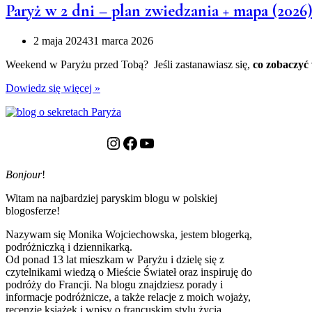
Paryż w 2 dni – plan zwiedzania + mapa (2026
2 maja 2024
31 marca 2026
Weekend w Paryżu przed Tobą? Jeśli zastanawiasz się,
co zobaczyć
Paryż
Dowiedz się więcej »
w
2
dni
–
Instagram
Facebook
YouTube
plan
zwiedzania
Bonjour
!
+
mapa
Witam na najbardziej paryskim blogu w polskiej
(2026)
blogosferze!
Nazywam się Monika Wojciechowska, jestem blogerką,
podróżniczką i dziennikarką.
Od ponad 13 lat mieszkam w Paryżu i dzielę się z
czytelnikami wiedzą o Mieście Świateł oraz inspiruję do
podróży do Francji. Na blogu znajdziesz porady i
informacje podróżnicze, a także relacje z moich wojaży,
recenzje książek i wpisy o francuskim stylu życia.