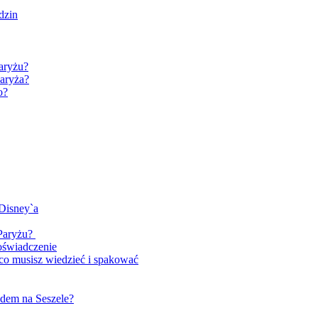
dzin
aryżu?
Paryża?
o?
Disney`a
 Paryżu?
oświadczenie
 co musisz wiedzieć i spakować
zdem na Seszele?