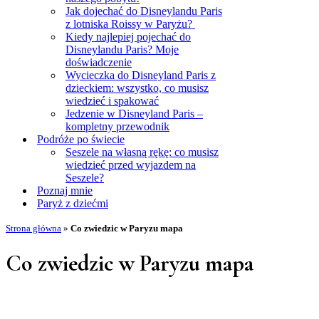
Jak dojechać do Disneylandu Paris
z lotniska Roissy w Paryżu?
Kiedy najlepiej pojechać do
Disneylandu Paris? Moje
doświadczenie
Wycieczka do Disneyland Paris z
dzieckiem: wszystko, co musisz
wiedzieć i spakować
Jedzenie w Disneyland Paris –
kompletny przewodnik
Podróże po świecie
Seszele na własną rękę: co musisz
wiedzieć przed wyjazdem na
Seszele?
Poznaj mnie
Paryż z dziećmi
Strona główna
»
Co zwiedzic w Paryzu mapa
Co zwiedzic w Paryzu mapa