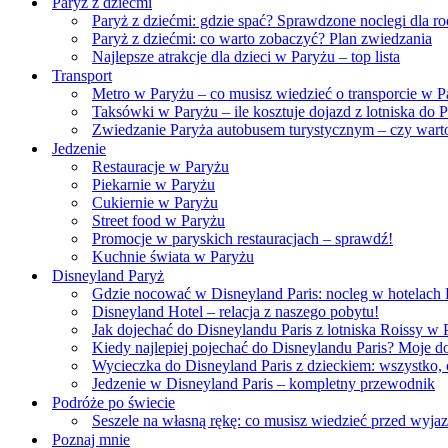
Paryż z dziećmi
Paryż z dziećmi: gdzie spać? Sprawdzone noclegi dla ro
Paryż z dziećmi: co warto zobaczyć? Plan zwiedzania
Najlepsze atrakcje dla dzieci w Paryżu – top lista
Transport
Metro w Paryżu – co musisz wiedzieć o transporcie w P
Taksówki w Paryżu – ile kosztuje dojazd z lotniska do 
Zwiedzanie Paryża autobusem turystycznym – czy wart
Jedzenie
Restauracje w Paryżu
Piekarnie w Paryżu
Cukiernie w Paryżu
Street food w Paryżu
Promocje w paryskich restauracjach – sprawdź!
Kuchnie świata w Paryżu
Disneyland Paryż
Gdzie nocować w Disneyland Paris: nocleg w hotelach 
Disneyland Hotel – relacja z naszego pobytu!
Jak dojechać do Disneylandu Paris z lotniska Roissy w
Kiedy najlepiej pojechać do Disneylandu Paris? Moje d
Wycieczka do Disneyland Paris z dzieckiem: wszystko,
Jedzenie w Disneyland Paris – kompletny przewodnik
Podróże po świecie
Seszele na własną rękę: co musisz wiedzieć przed wyja
Poznaj mnie