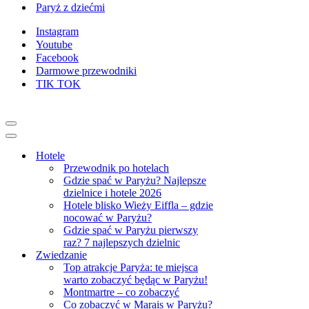
Paryż z dziećmi
Instagram
Youtube
Facebook
Darmowe przewodniki
TIK TOK
Menu
nawigacji
Menu
nawigacji
Hotele
Przewodnik po hotelach
Gdzie spać w Paryżu? Najlepsze
dzielnice i hotele 2026
Hotele blisko Wieży Eiffla – gdzie
nocować w Paryżu?
Gdzie spać w Paryżu pierwszy
raz? 7 najlepszych dzielnic
Zwiedzanie
Top atrakcje Paryża: te miejsca
warto zobaczyć będąc w Paryżu!
Montmartre – co zobaczyć
Co zobaczyć w Marais w Paryżu?