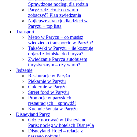
Sprawdzone noclegi dla rodzin
Paryż z dziećmi: co warto
zobaczyć? Plan zwiedzania
Najlepsze atrakcje dla dzieci w
Paryżu – top lista
Transport
Metro w Paryżu – co musisz
wiedzieć o transporcie w Paryżu?
Taksówki w Paryżu – ile kosztuje
dojazd z lotniska do Paryża?
Zwiedzanie Paryża autobusem
turystycznym – czy warto?
Jedzenie
Restauracje w Paryżu
Piekarnie w Paryżu
Cukiernie w Paryżu
Street food w Paryżu
Promocje w paryskich
restauracjach – sprawdź!
Kuchnie świata w Paryżu
Disneyland Paryż
Gdzie nocować w Disneyland
Paris: nocleg w hotelach Disney`a
Disneyland Hotel – relacja z
naszego pobytu!