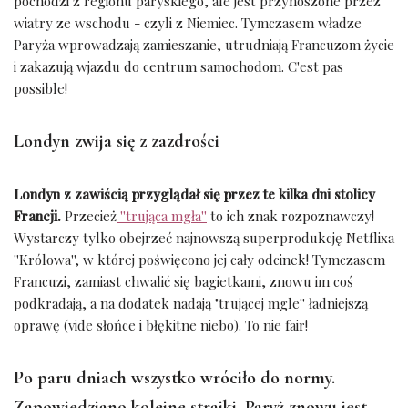
pochodzi z regionu paryskiego, ale jest przynoszone przez
wiatry ze wschodu - czyli z Niemiec. Tymczasem władze
Paryża wprowadzają zamieszanie, utrudniają Francuzom życie
i zakazują wjazdu do centrum samochodom. C'est pas
possible!
Londyn zwija się z zazdrości
Londyn z zawiścią przyglądał się przez te kilka dni stolicy
Francji.
Przecież
''trująca mgła''
to ich znak rozpoznawczy!
Wystarczy tylko obejrzeć najnowszą superprodukcję Netflixa
''Królowa'', w której poświęcono jej cały odcinek! Tymczasem
Francuzi, zamiast chwalić się bagietkami, znowu im coś
podkradają, a na dodatek nadają "trującej mgle'' ładniejszą
oprawę (vide słońce i błękitne niebo). To nie fair!
Po paru dniach wszystko wróciło do normy.
Zapowiedziano kolejne strajki, Paryż znowu jest