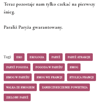
Teraz pozostaje nam tylko czekać na pierwszy
śnieg.
Paraliż Paryża gwarantowany.
Tagi:
EKO
EKOLOGIA
PARYŻ
PARYŻ ATRAKCJE
PARYŻ POGODA
POGODA W PARYŻU
SMOG
SMOG W PARYŻU
SMOG WE FRANCJI
STOLICA FRANCJI
WALKA ZE SMOGIEM
ZANIECZYSZCZENIE POWIETRZA
ZIELONY PARYŻ