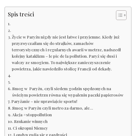
Spis treści
Życie w Paryżu nigdy nie jest łatwe i przyjemne. Kiedy już
przyzwyczaiłam się do strajków, zamachów
terrorystycznych i regularnych awarii w metrze, nadszedł
kolejny kataklizm – le pic de la pollution. Paryż się dusi i
walczy ze smogiem. To największe zanieczyszczenie
powietrza, jakie nawiedziło stolicę Francji od dekady.
Smog w Paryżu, czyli siedem godzin spędzonych na
świeżym powietrzu równa się wypaleniu paczki papierosów
Paryżanie – nie uprawiajcie sportu!
Smog w Paryżu czyli metro za darmo, ale…
Akcja #stoppollution
Szukanie winnych
Ci okropni Niemcy
Londyn zwija się z zazdrości