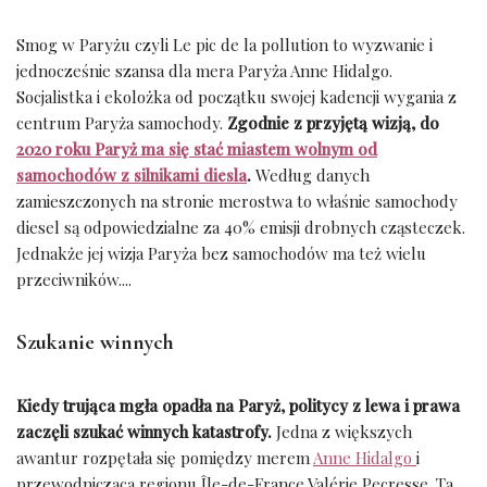
Smog w Paryżu czyli
Le pic de la pollution to wyzwanie i
jednocześnie szansa dla mera Paryża Anne Hidalgo.
Socjalistka i ekolożka od początku swojej kadencji wygania z
centrum Paryża samochody.
Zgodnie z przyjętą wizją, do
2020 roku Paryż ma się stać miastem wolnym od
samochodów z silnikami diesla
.
Według danych
zamieszczonych na stronie merostwa to właśnie samochody
diesel są odpowiedzialne za 40% emisji drobnych cząsteczek.
Jednakże jej wizja Paryża bez samochodów ma też wielu
przeciwników....
Szukanie winnych
Kiedy trująca mgła opadła na Paryż, politycy z lewa i prawa
zaczęli szukać winnych katastrofy.
Jedna z większych
awantur rozpętała się pomiędzy merem
Anne Hidalgo
i
przewodniczącą regionu Île-de-France Valérie Pecresse. Ta