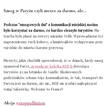
Smog w Paryżu czyli metro za darmo, ale...
Podczas "smogowych dni" z komunikacji miejskiej można
było korzystać za darmo, co bardzo cieszyło turystów.
Nie
trzeba było płacić za rowery miejskie Velib. Wprowadzono też
naprzemienny ruch kołowy, a łamistrajków wyłapywano przy
wjeździe do miasta i karano grzywną.
Niestety, jakiś chochlik spowodował, że w dniach, kiedy smog
opanował Paryż,
zepsuła się kolejka RER B
dowożąca
turystów z i na lotnisko de Gaulle. Skołowanych
podróżników witano więc komunikatem, że tak, transport do
Paryża jest za darmo, ale nie, RER nie jeździ i najlepiej jest
wziąć taksówkę. Welcome to France!
Akcja
#stoppollution