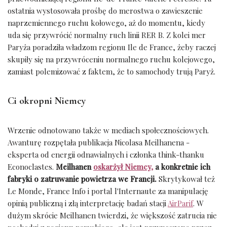
ostatnia wystosowała prośbę do merostwa o zawieszenie
naprzemiennego ruchu kołowego, aż do momentu, kiedy
uda się przywrócić normalny ruch linii RER B. Z kolei mer
Paryża poradziła władzom regionu Ile de France, żeby raczej
skupiły się na przywróceniu normalnego ruchu kolejowego,
zamiast polemizować z faktem, że to samochody trują Paryż.
Ci okropni Niemcy
Wrzenie odnotowano także w mediach społecznościowych.
Awanturę rozpętała publikacja Nicolasa Meilhanena -
eksperta od energii odnawialnych i członka think-thanku
Econoclastes.
Meilhanen
oskarżył Niemcy,
a konkretnie ich
fabryki o zatruwanie powietrza we Francji.
Skrytykował też
Le Monde, France Info i portal l'Internaute za manipulację
opinią publiczną i złą interpretację badań stacji
AirParif
. W
dużym skrócie Meilhanen twierdzi, że większość zatrucia nie