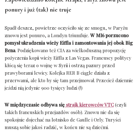
ponury i już (tak) nie truje
Spadł deszcz, powietrze oczyściło się ze smogu, w Paryżu
znowu jest ponuro, a Londyn triumfuje.
W MI6 porzucono
pomysł ukradzenia wieży Eiffla i zamontowania jej obok Big
Bena
. Podziękowano też CIA za wielkoduszną propozycję
pożyczenia kopii wieży Eiffla z Las Vegas. Francuscy politycy
kłócą się teraz o wojnę w Syrii i ostrzą pazury przed
prawyborami lewicy. Kolejka RER B ciągle działa z
przerwami, ale kto by się tam przejmował. Przecież dziennie
jeździ nią jedynie 900 tysięcy ludzi (!)
W międzyczasie odbywa się
strajk kierowców VTC
(czyli
takich francuskich przejazdów osób). Znowu nie da się
spokojnie dojechać na lotnisko de Gaulle i Orly. Turyści
muszą sobie jakoś radzić, w końcu nie są dziećmi.